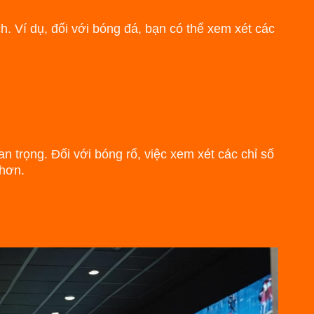
ch. Ví dụ, đối với bóng đá, bạn có thể xem xét các
an trọng. Đối với bóng rổ, việc xem xét các chỉ số
 hơn.