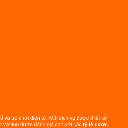
 và trò chơi điện tử. Mỗi dịch vụ được thiết kế
của WIN55 được đánh giá cao với các
tỷ lệ cược