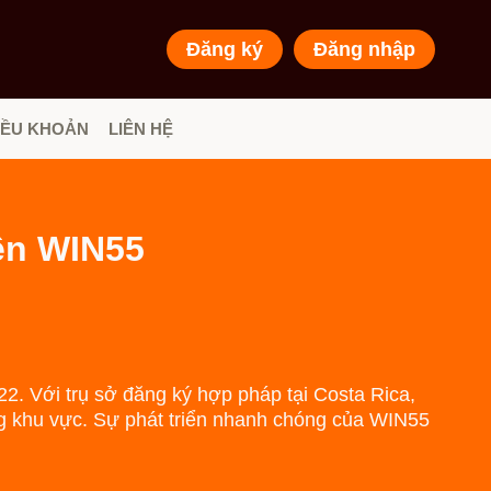
Đăng ký
Đăng nhập
IỀU KHOẢN
LIÊN HỆ
ên WIN55
. Với trụ sở đăng ký hợp pháp tại Costa Rica,
g khu vực. Sự phát triển nhanh chóng của WIN55