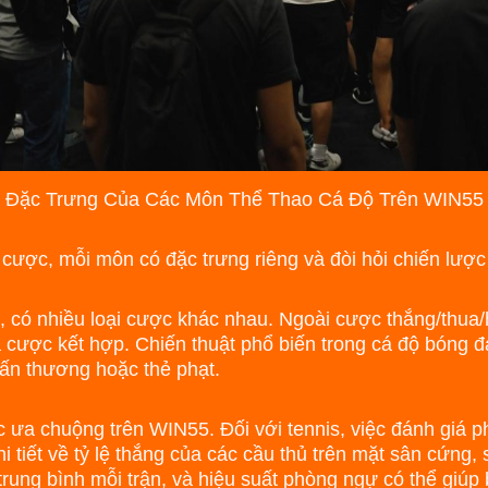
Đặc Trưng Của Các Môn Thể Thao Cá Độ Trên WIN55
cược, mỗi môn có đặc trưng riêng và đòi hỏi chiến lượ
, có nhiều loại cược khác nhau. Ngoài cược thắng/thua
à cược kết hợp. Chiến thuật phổ biến trong cá độ bóng 
hấn thương hoặc thẻ phạt.
 ưa chuộng trên WIN55. Đối với tennis, việc đánh giá p
 tiết về tỷ lệ thắng của các cầu thủ trên mặt sân cứng, 
 trung bình mỗi trận, và hiệu suất phòng ngự có thể giúp