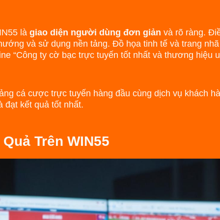
WIN55 là
giao diện người dùng đơn giản
và rõ ràng. Đi
hướng và sử dụng nền tảng. Đồ họa tinh tế và trang nhã
e “Công ty cờ bạc trực tuyến tốt nhất và thương hiệu u
ảng cá cược trực tuyến hàng đầu cùng dịch vụ khách hà
 đạt kết quả tốt nhất.
u Quả Trên WIN55