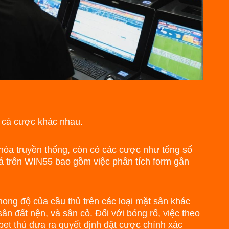
c cá cược khác nhau.
/hòa truyền thống, còn có các cược như tổng số
đá trên WIN55 bao gồm việc phân tích form gần
hong độ của cầu thủ trên các loại mặt sân khác
sân đất nện, và sân cỏ. Đối với bóng rổ, việc theo
 bet thủ đưa ra quyết định đặt cược chính xác