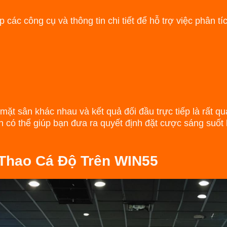
các công cụ và thông tin chi tiết để hỗ trợ việc phân tí
mặt sân khác nhau và kết quả đối đầu trực tiếp là rất qu
ận có thể giúp bạn đưa ra quyết định đặt cược sáng suốt
Thao Cá Độ Trên WIN55