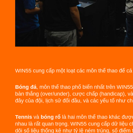
WIN55 cung cấp một loạt các môn thể thao để cá 
Bóng đá
, môn thể thao phổ biến nhất trên WIN55
bàn thắng (over/under), cược chấp (handicap), v
đây của đội, lịch sử đối đầu, và các yếu tố như c
Tennis
và
bóng rổ
là hai môn thể thao khác được
nhau là rất quan trọng. WIN55 cung cấp dữ liệu chi
dõi số liệu thống kê như tỷ lệ ném trúng, số điểm